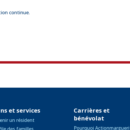
tion continue.
ns et services
Carrières et
bénévolat
enir un résident
Pourquoi Actionmargueri
ôle des familles