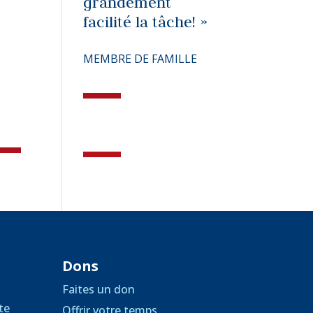
grandement
facilité la tâche! »
MEMBRE DE FAMILLE
Dons
Faites un don
te
Offrir votre temps