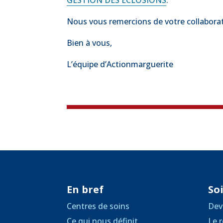
GESTION DES ÉCLOSIONS
.
Nous vous remercions de votre collabora
Bien à vous,
L’équipe d’Actionmarguerite
En bref
Soi
Centres de soins
Dev
Ce qui nous définit
Le r