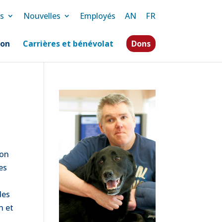
s
Nouvelles
Employés
AN
FR
ion
Carrières et bénévolat
Dons
bon
es
des
n et