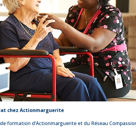
lat chez Actionmarguerite
 de formation d’Actionmarguerite et du Réseau Compassio