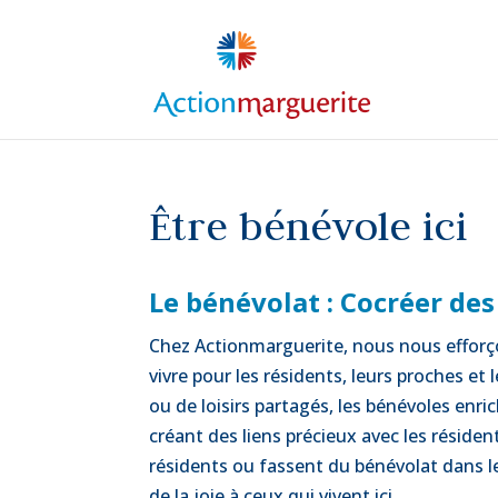
Skip
to
content
Être bénévole ici
Le bénévolat : Cocréer des 
Chez Actionmarguerite, nous nous efforçon
vivre pour les résidents, leurs proches et 
ou de loisirs partagés, les bénévoles enr
créant des liens précieux avec les réside
résidents ou fassent du bénévolat dans les
de la joie à ceux qui vivent ici.