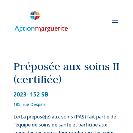
Skip
to
content
Préposée aux soins II
(certifiée)
2023- 152 SB
185, rue Despins
Le/La préposé(e) aux soins (PAS) fait partie de
l’équipe de soins de santé et participe aux
soins des résidents, leur prodiguant les soins