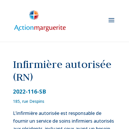
Skip
to
content
Infirmière autorisée
(RN)
2022-116-SB
185, rue Despins
L’infirmière autorisée est responsable de
fournir un service de soins infirmiers autorisés
aux résidents, incluant ceux ayant un besoin