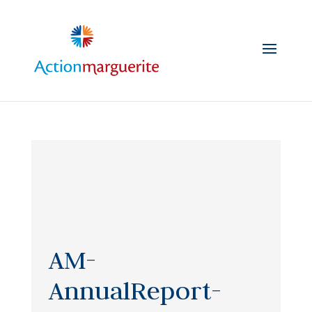
Skip
to
content
AM-
AnnualReport-