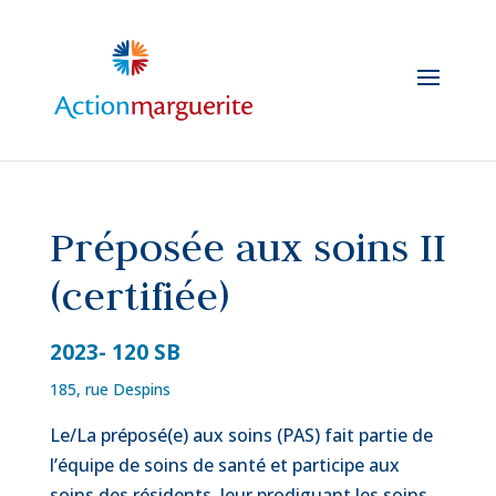
Skip
to
content
Préposée aux soins II
(certifiée)
2023- 120 SB
185, rue Despins
Le/La préposé(e) aux soins (PAS) fait partie de
l’équipe de soins de santé et participe aux
soins des résidents, leur prodiguant les soins